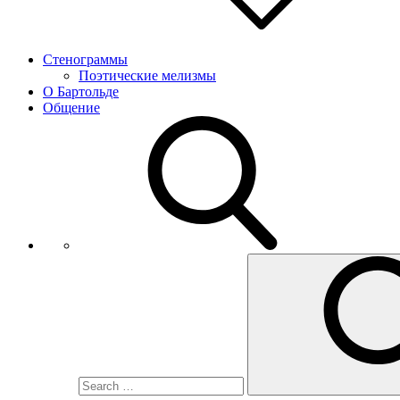
Стенограммы
Поэтические мелизмы
О Бартольде
Общение
Search
for: