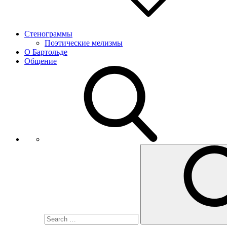
Стенограммы
Поэтические мелизмы
О Бартольде
Общение
Search
for: