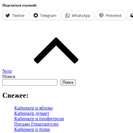
Поделиться ссылкой:
Twitter
Telegram
WhatsApp
Pinterest
Навигация
по
записям
Next
Поиск
Поиск
Свежее:
Кабинкер и яблоко
Кабинкер думает
Кабинкер и профитроли
Письмо Герштангелю
Кабинкер и борщ