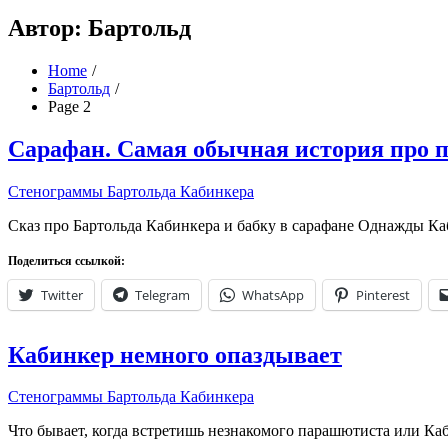
Автор:
Бартольд
Home
Бартольд
Page 2
Сарафан. Самая обычная история про п
Стенограммы Бартольда Кабинкера
Сказ про Бартольда Кабинкера и бабку в сарафане Однажды 
Поделиться ссылкой:
Twitter
Telegram
WhatsApp
Pinterest
Кабинкер немного опаздывает
Стенограммы Бартольда Кабинкера
Что бывает, когда встретишь незнакомого парашютиста или 