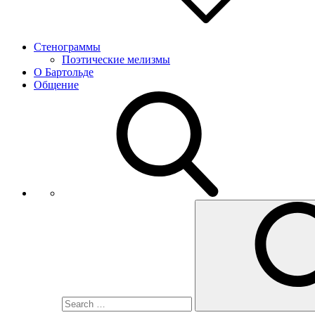
Стенограммы
Поэтические мелизмы
О Бартольде
Общение
Search
for: