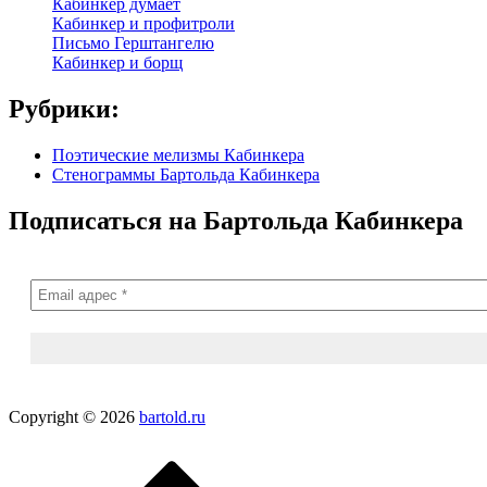
Кабинкер думает
Кабинкер и профитроли
Письмо Герштангелю
Кабинкер и борщ
Рубрики:
Поэтические мелизмы Кабинкера
Стенограммы Бартольда Кабинкера
Подписаться на Бартольда Кабинкера
Copyright © 2026
bartold.ru