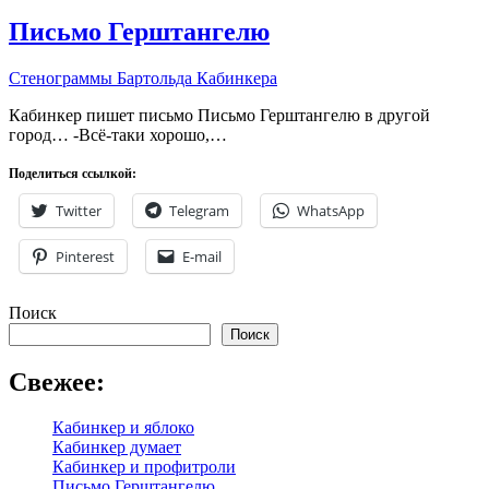
Письмо Герштангелю
Стенограммы Бартольда Кабинкера
Кабинкер пишет письмо Письмо Герштангелю в другой
город… -Всё-таки хорошо,…
Поделиться ссылкой:
Twitter
Telegram
WhatsApp
Pinterest
E-mail
Поиск
Поиск
Свежее:
Кабинкер и яблоко
Кабинкер думает
Кабинкер и профитроли
Письмо Герштангелю